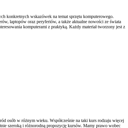
jących konkretnych wskazówek na temat sprzętu komputerowego.
ów, laptopów oraz peryferiów, a także aktualne nowości ze świata
nteresowania komputerami z praktyką. Każdy materiał tworzony jest z
ośród osób w różnym wieku. Współcześnie na taki kurs rodzaju więcej
bitnie szeroką i różnorodną propozycję kursów. Mamy prawo wobec