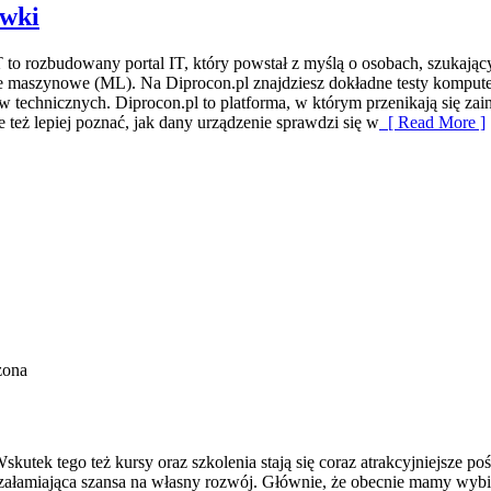
awki
T to rozbudowany portal IT, który powstał z myślą o osobach, szuka
ie maszynowe (ML). Na Diprocon.pl znajdziesz dokładne testy komputer
technicznych. Diprocon.pl to platforma, w którym przenikają się zai
e też lepiej poznać, jak dany urządzenie sprawdzi się w
[ Read More ]
zona
utek tego też kursy oraz szkolenia stają się coraz atrakcyjniejsze p
 oszałamiająca szansa na własny rozwój. Głównie, że obecnie mamy wy