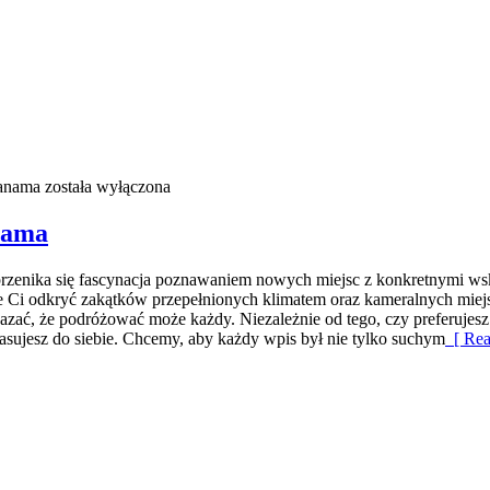
anama
została wyłączona
nama
przenika się fascynacja poznawaniem nowych miejsc z konkretnymi wsk
oże Ci odkryć zakątków przepełnionych klimatem oraz kameralnych mi
okazać, że podróżować może każdy. Niezależnie od tego, czy preferujes
pasujesz do siebie. Chcemy, aby każdy wpis był nie tylko suchym
[ Rea