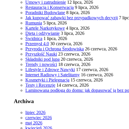
Umowy i zatrudnienie
12 lipca, 2026
Restauracja i Konserwacja
9 lipca, 2026
Poradniki Budowlane
8 lipca, 2026
Jak kupować zabawki bez przypadkowych decyzji
7 lip
Rumunia
5 lipca, 2026
Kartele Narkotykowe
4 lipca, 2026
Dieta i odżywianie
3 lipca, 2026
Świdnica
1 lipca, 2026
Przemysł 4.0
30 czerwca, 2026
Przyroda i Ochrona Środowiska
26 czerwca, 2026
Przyszłość Nauki
23 czerwca, 2026
Składniki pod lupą
20 czerwca, 2026
Trendy i nowości
18 czerwca, 2026
Lifestyle i Zdrowe Nawyki
17 czerwca, 2026
Internet Radiowy i Satelitarny
16 czerwca, 2026
Kosmetyki i Pielęgnacja
15 czerwca, 2026
Testy i Recenzje
14 czerwca, 2026
Laminowana podłoga do domu: jak dopasować ją bez po
Archiwa
lipiec 2026
czerwiec 2026
maj 2026
kwiecień 2026