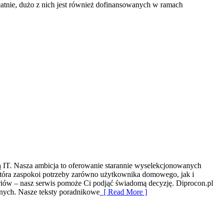
tnie, dużo z nich jest również dofinansowanych w ramach
zą IT. Nasza ambicja to oferowanie starannie wyselekcjonowanych
 która zaspokoi potrzeby zarówno użytkownika domowego, jak i
oriów – nasz serwis pomoże Ci podjąć świadomą decyzję. Diprocon.pl
cznych. Nasze teksty poradnikowe
[ Read More ]