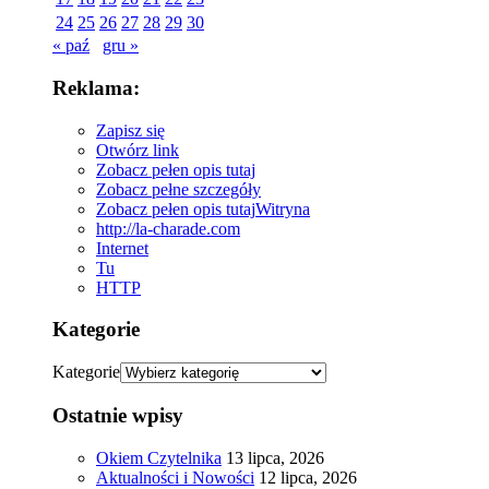
24
25
26
27
28
29
30
« paź
gru »
Reklama:
Zapisz się
Otwórz link
Zobacz pełen opis tutaj
Zobacz pełne szczegóły
Zobacz pełen opis tutaj
Witryna
http://la-charade.com
Internet
Tu
HTTP
Kategorie
Kategorie
Ostatnie wpisy
Okiem Czytelnika
13 lipca, 2026
Aktualności i Nowości
12 lipca, 2026