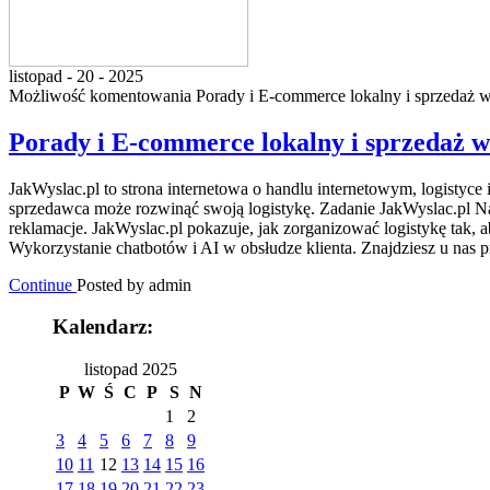
listopad - 20 - 2025
Możliwość komentowania
Porady i E-commerce lokalny i sprzedaż w
Porady i E-commerce lokalny i sprzedaż w
JakWyslac.pl to strona internetowa o handlu internetowym, logistyce 
sprzedawca może rozwinąć swoją logistykę. Zadanie JakWyslac.pl Nas
reklamacje. JakWyslac.pl pokazuje, jak zorganizować logistykę tak,
Wykorzystanie chatbotów i AI w obsłudze klienta. Znajdziesz u na
Continue
Posted by admin
Kalendarz:
listopad 2025
P
W
Ś
C
P
S
N
1
2
3
4
5
6
7
8
9
10
11
12
13
14
15
16
17
18
19
20
21
22
23