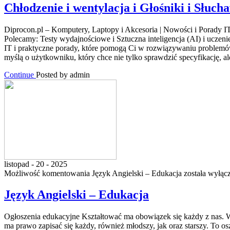
Chłodzenie i wentylacja i Głośniki i Słuch
Diprocon.pl – Komputery, Laptopy i Akcesoria | Nowości i Porady I
Polecamy: Testy wydajnościowe i Sztuczna inteligencja (AI) i uczen
IT i praktyczne porady, które pomogą Ci w rozwiązywaniu problemów 
myślą o użytkowniku, który chce nie tylko sprawdzić specyfikację, al
Continue
Posted by admin
listopad - 20 - 2025
Możliwość komentowania
Język Angielski – Edukacja
została wyłąc
Język Angielski – Edukacja
Ogłoszenia edukacyjne Kształtować ma obowiązek się każdy z nas. Wsk
ma prawo zapisać się każdy, również młodszy, jak oraz starszy. To