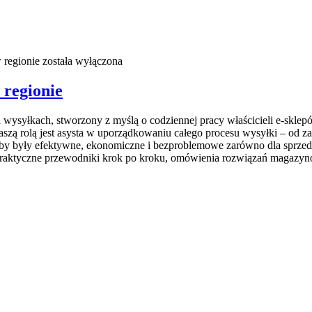
 regionie
została wyłączona
 regionie
i wysyłkach, stworzony z myślą o codziennej pracy właścicieli e-sklepó
zą rolą jest asysta w uporządkowaniu całego procesu wysyłki – od zak
 aby były efektywne, ekonomiczne i bezproblemowe zarówno dla sprzeda
s praktyczne przewodniki krok po kroku, omówienia rozwiązań magazy