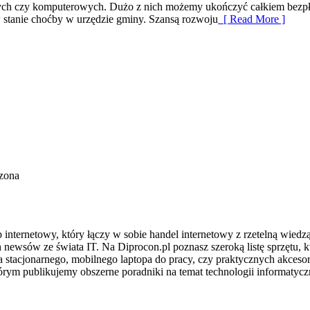
wych czy komputerowych. Dużo z nich możemy ukończyć całkiem bezpła
 stanie choćby w urzędzie gminy. Szansą rozwoju
[ Read More ]
zona
internetowy, który łączy w sobie handel internetowy z rzetelną wied
 newsów ze świata IT. Na Diprocon.pl poznasz szeroką listę sprzętu,
ra stacjonarnego, mobilnego laptopa do pracy, czy praktycznych akces
którym publikujemy obszerne poradniki na temat technologii informaty