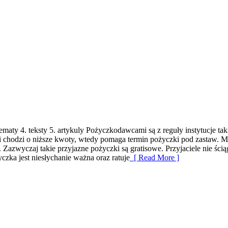
aty 4. teksty 5. artykuly Pożyczkodawcami są z reguły instytucje takie
li chodzi o niższe kwoty, wtedy pomaga termin pożyczki pod zastaw. M
azwyczaj takie przyjazne pożyczki są gratisowe. Przyjaciele nie ścią
zka jest niesłychanie ważna oraz ratuje
[ Read More ]