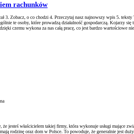
aniem rachunków
ykuł 3. Zobacz, o co chodzi 4. Przeczytaj nasz najnowszy wpis 5. tek
gólnie te osoby, które prowadzą działalność gospodarczą. Kojarzy się 
zięki czemu wykona za nas całą pracę, co jest bardzo wartościowe nie 
ona
że jesteś właścicielem takiej firmy, która wykonuje usługi mające zw
ale mają rodzinę oraz dom w Polsce. To powoduje, że generalnie jest 