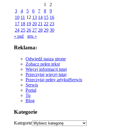
1
2
3
4
5
6
7
8
9
10
11
12
13
14
15
16
17
18
19
20
21
22
23
24
25
26
27
28
29
30
« paź
gru »
Reklama:
Odwiedź naszą stronę
Zobacz pełen tekst
Więcej informacji tutaj
Przeczytaj więcej tutaj
Przeczytaj pełny artykuł
Serwis
Serwis
Portal
Tu
Blog
Kategorie
Kategorie