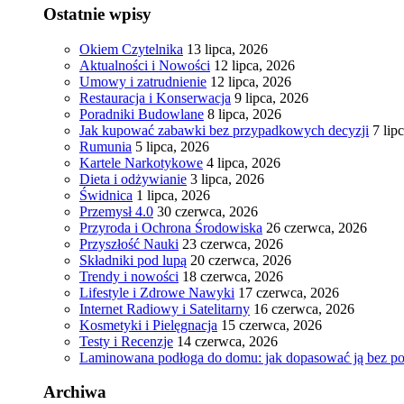
Ostatnie wpisy
Okiem Czytelnika
13 lipca, 2026
Aktualności i Nowości
12 lipca, 2026
Umowy i zatrudnienie
12 lipca, 2026
Restauracja i Konserwacja
9 lipca, 2026
Poradniki Budowlane
8 lipca, 2026
Jak kupować zabawki bez przypadkowych decyzji
7 lip
Rumunia
5 lipca, 2026
Kartele Narkotykowe
4 lipca, 2026
Dieta i odżywianie
3 lipca, 2026
Świdnica
1 lipca, 2026
Przemysł 4.0
30 czerwca, 2026
Przyroda i Ochrona Środowiska
26 czerwca, 2026
Przyszłość Nauki
23 czerwca, 2026
Składniki pod lupą
20 czerwca, 2026
Trendy i nowości
18 czerwca, 2026
Lifestyle i Zdrowe Nawyki
17 czerwca, 2026
Internet Radiowy i Satelitarny
16 czerwca, 2026
Kosmetyki i Pielęgnacja
15 czerwca, 2026
Testy i Recenzje
14 czerwca, 2026
Laminowana podłoga do domu: jak dopasować ją bez po
Archiwa