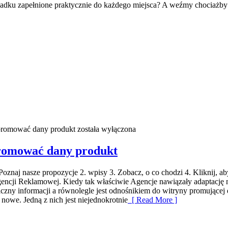
ypadku zapełnione praktycznie do każdego miejsca? A weźmy chociażb
promować dany produkt
została wyłączona
romować dany produkt
aj nasze propozycje 2. wpisy 3. Zobacz, o co chodzi 4. Kliknij, aby
Agencji Reklamowej. Kiedy tak właściwie Agencje nawiązały adaptację
zny informacji a równolegle jest odnośnikiem do witryny promującej d
 nowe. Jedną z nich jest niejednokrotnie
[ Read More ]