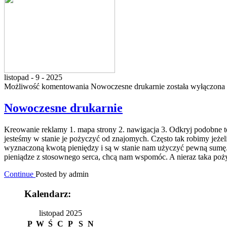
listopad - 9 - 2025
Możliwość komentowania
Nowoczesne drukarnie
została wyłączona
Nowoczesne drukarnie
Kreowanie reklamy 1. mapa strony 2. nawigacja 3. Odkryj podobne tem
jesteśmy w stanie je pożyczyć od znajomych. Często tak robimy jeże
wyznaczoną kwotą pieniędzy i są w stanie nam użyczyć pewną sumę. Z
pieniądze z stosownego serca, chcą nam wspomóc. A nieraz taka pożyc
Continue
Posted by admin
Kalendarz:
listopad 2025
P
W
Ś
C
P
S
N