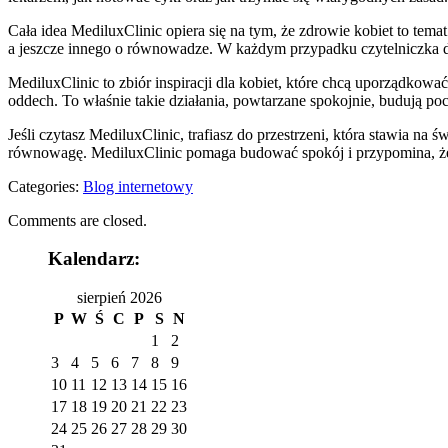
Cała idea MediluxClinic opiera się na tym, że zdrowie kobiet to temat
a jeszcze innego o równowadze. W każdym przypadku czytelniczka do
MediluxClinic to zbiór inspiracji dla kobiet, które chcą uporządkowa
oddech. To właśnie takie działania, powtarzane spokojnie, budują po
Jeśli czytasz MediluxClinic, trafiasz do przestrzeni, która stawia n
równowagę. MediluxClinic pomaga budować spokój i przypomina, że zdr
Categories:
Blog internetowy
Comments are closed.
Kalendarz:
sierpień 2026
P
W
Ś
C
P
S
N
1
2
3
4
5
6
7
8
9
10
11
12
13
14
15
16
17
18
19
20
21
22
23
24
25
26
27
28
29
30