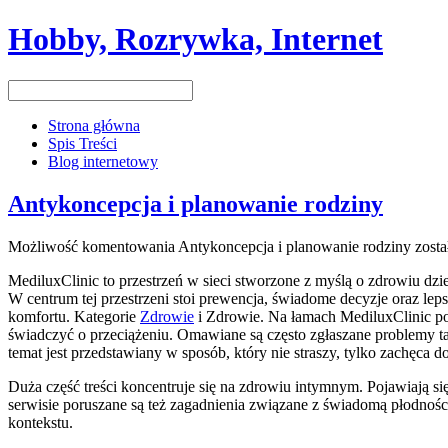
Hobby, Rozrywka, Internet
Strona główna
Spis Treści
Blog internetowy
Antykoncepcja i planowanie rodziny
Możliwość komentowania
Antykoncepcja i planowanie rodziny
zosta
MediluxClinic to przestrzeń w sieci stworzone z myślą o zdrowiu d
W centrum tej przestrzeni stoi prewencja, świadome decyzje oraz lep
komfortu. Kategorie
Zdrowie
i Zdrowie. Na łamach MediluxClinic po
świadczyć o przeciążeniu. Omawiane są często zgłaszane problemy t
temat jest przedstawiany w sposób, który nie straszy, tylko zachęca d
Duża część treści koncentruje się na zdrowiu intymnym. Pojawiają s
serwisie poruszane są też zagadnienia związane z świadomą płodności
kontekstu.