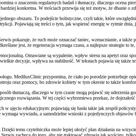
omina o znaczeniu regularnych badań i tłumaczy, dlaczego ocena pier
ardziej konkretna. W treściach przewija się też motyw, że dbanie o zdro
t jednego obszaru. To podejście holistyczne, czyli takie, które uwzglę
ykcji. Pojawiają się treści o tym, jak wspierać energię w rytmie dnia
Serwis pokazuje, że ruch może oznaczać taniec, wzmacnianie, a także p
reślane jest, że regeneracja wymaga czasu, a najlepsze strategie to te,
mocjonalną. Omawiane są wypalenie, wpływ stresu na apetyt oraz spo
ielkie decyzje, wpływa na stabilność. W tekstach pojawia się także te
w połogu. MediluxClinic przypomina, że ciało po porodzie potrzebuje op
stroju oraz pomocy, bo zdrowie kobiety w tym okresie to także komfor
osób tłumaczą, dlaczego w tym czasie mogą pojawić się uderzenia gorą
cznego rozwiązania. W tej części wybrzmiewa przekaz, że dojrzałość t
h w ujęciu edukacyjnym: pojawiają się hasła takie jak zespół policys
nie wymaga wywiadu, a samodzielne wnioski z pojedynczych objawów b
ji. Dzięki temu czytelniczka może lepiej ułożyć plan działania na wizy
 Serwis zachęca do tego, aby nie traktować zdrowia jak wyścigu, tylko