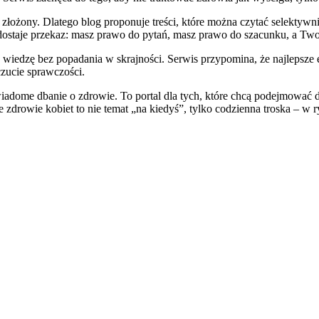
 złożony. Dlatego blog proponuje treści, które można czytać selektywni
staje przekaz: masz prawo do pytań, masz prawo do szacunku, a Twoje
ć wiedzę bez popadania w skrajności. Serwis przypomina, że najlepsze 
czucie sprawczości.
a świadome dbanie o zdrowie. To portal dla tych, które chcą podejmować
owie kobiet to nie temat „na kiedyś”, tylko codzienna troska – w ryt