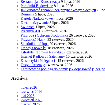
Restauracja i Konserwacja
9 lipca, 2026
Poradniki Budowlane
8 lipca, 2026
Jak kupować zabawki bez przypadkowych decyzji
7 lip
Rumunia
5 lipca, 2026
Kartele Narkotykowe
4 lipca, 2026
Dieta i odżywianie
3 lipca, 2026
Świdnica
1 lipca, 2026
Przemysł 4.0
30 czerwca, 2026
Przyroda i Ochrona Środowiska
26 czerwca, 2026
Przyszłość Nauki
23 czerwca, 2026
Składniki pod lupą
20 czerwca, 2026
Trendy i nowości
18 czerwca, 2026
Lifestyle i Zdrowe Nawyki
17 czerwca, 2026
Internet Radiowy i Satelitarny
16 czerwca, 2026
Kosmetyki i Pielęgnacja
15 czerwca, 2026
Testy i Recenzje
14 czerwca, 2026
Laminowana podłoga do domu: jak dopasować ją bez po
Archiwa
lipiec 2026
czerwiec 2026
maj 2026
kwiecień 2026
marzec 2026