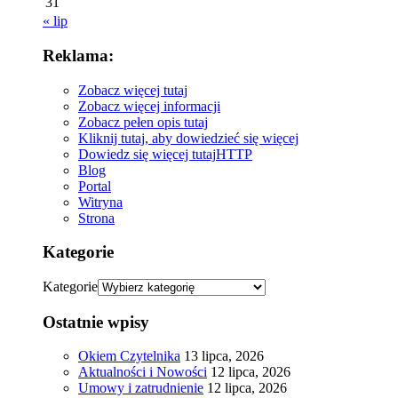
31
« lip
Reklama:
Zobacz więcej tutaj
Zobacz więcej informacji
Zobacz pełen opis tutaj
Kliknij tutaj, aby dowiedzieć się więcej
Dowiedz się więcej tutaj
HTTP
Blog
Portal
Witryna
Strona
Kategorie
Kategorie
Ostatnie wpisy
Okiem Czytelnika
13 lipca, 2026
Aktualności i Nowości
12 lipca, 2026
Umowy i zatrudnienie
12 lipca, 2026