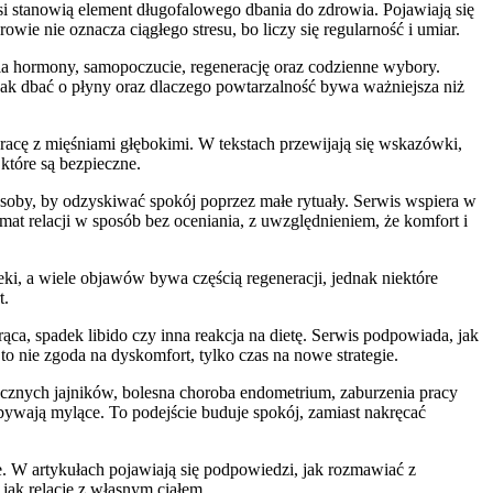
si stanowią element długofalowego dbania do zdrowia. Pojawiają się
wie nie oznacza ciągłego stresu, bo liczy się regularność i umiar.
dnia hormony, samopoczucie, regenerację oraz codzienne wybory.
, jak dbać o płyny oraz dlaczego powtarzalność bywa ważniejsza niż
racę z mięśniami głębokimi. W tekstach przewijają się wskazówki,
 które są bezpieczne.
soby, by odzyskiwać spokój poprzez małe rytuały. Serwis wspiera w
mat relacji w sposób bez oceniania, z uwzględnieniem, że komfort i
ieki, a wiele objawów bywa częścią regeneracji, jednak niektóre
t.
ca, spadek libido czy inna reakcja na dietę. Serwis podpowiada, jak
o nie zgoda na dyskomfort, tylko czas na nowe strategie.
tycznych jajników, bolesna choroba endometrium, zaburzenia pracy
ywają mylące. To podejście buduje spokój, zamiast nakręcać
cie. W artykułach pojawiają się podpowiedzi, jak rozmawiać z
 jak relację z własnym ciałem.