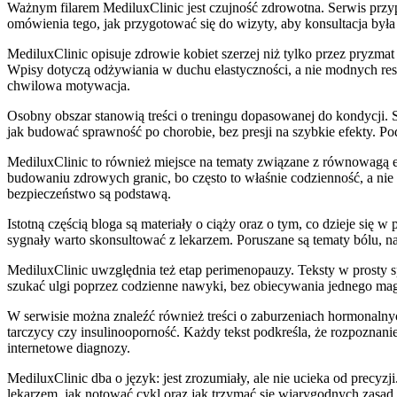
Ważnym filarem MediluxClinic jest czujność zdrowotna. Serwis przyp
omówienia tego, jak przygotować się do wizyty, aby konsultacja była b
MediluxClinic opisuje zdrowie kobiet szerzej niż tylko przez pryzma
Wpisy dotyczą odżywiania w duchu elastyczności, a nie modnych restr
chwilowa motywacja.
Osobny obszar stanowią treści o treningu dopasowanej do kondycji. 
jak budować sprawność po chorobie, bez presji na szybkie efekty. Podk
MediluxClinic to również miejsce na tematy związane z równowagą e
budowaniu zdrowych granic, bo często to właśnie codzienność, a nie w
bezpieczeństwo są podstawą.
Istotną częścią bloga są materiały o ciąży oraz o tym, co dzieje się 
sygnały warto skonsultować z lekarzem. Poruszane są tematy bólu, na
MediluxClinic uwzględnia też etap perimenopauzy. Teksty w prosty sp
szukać ulgi poprzez codzienne nawyki, bez obiecywania jednego magi
W serwisie można znaleźć również treści o zaburzeniach hormonalnyc
tarczycy czy insulinooporność. Każdy tekst podkreśla, że rozpozna
internetowe diagnozy.
MediluxClinic dba o język: jest zrozumiały, ale nie ucieka od precyz
lekarzem, jak notować cykl oraz jak trzymać się wiarygodnych zasad.