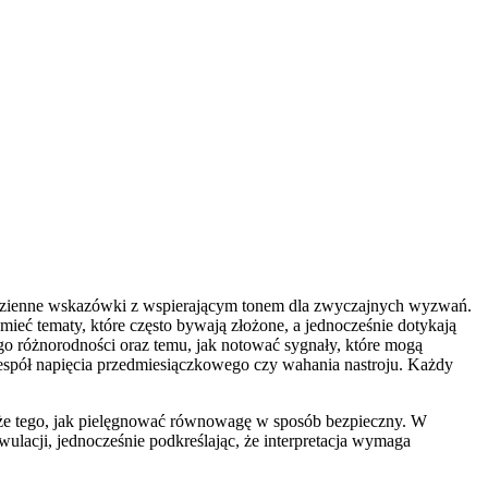
 codzienne wskazówki z wspierającym tonem dla zwyczajnych wyzwań.
mieć tematy, które często bywają złożone, a jednocześnie dotykają
go różnorodności oraz temu, jak notować sygnały, które mogą
espół napięcia przedmiesiączkowego czy wahania nastroju. Każdy
także tego, jak pielęgnować równowagę w sposób bezpieczny. W
ulacji, jednocześnie podkreślając, że interpretacja wymaga